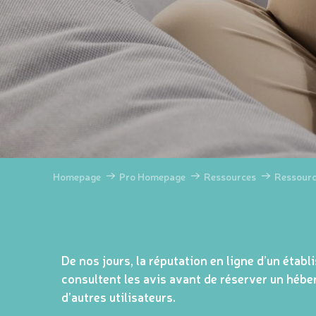
Homepage
Pro Homepage
Ressources
Ressourc
De nos jours, la réputation en ligne d’un établ
consultent les avis avant de réserver un héber
d’autres utilisateurs.