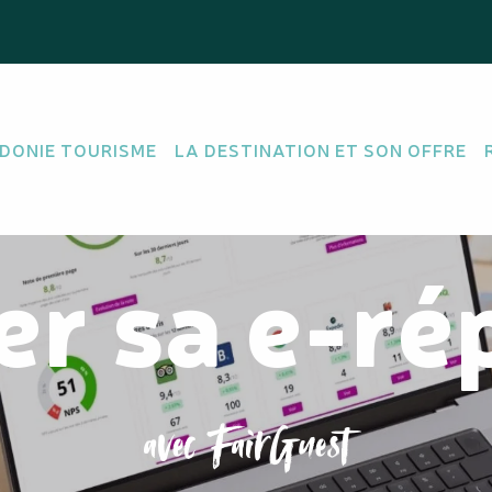
DONIE TOURISME
LA DESTINATION ET SON OFFRE
er sa e-ré
avec FairGuest