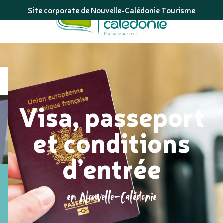
Aller
Site corporate de Nouvelle-Calédonie Tourisme
au
contenu
principal
Visa, passeport
et conditions
d’entrée
en Nouvelle-Calédonie