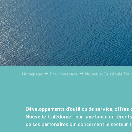
Homepage
Pro Homepage
Nouvelle-Calédonie Tou
Développements d’outil ou de service, offres d
Nouvelle-Calédonie Tourisme lance différents 
de ses partenaires qui concernent le secteur 