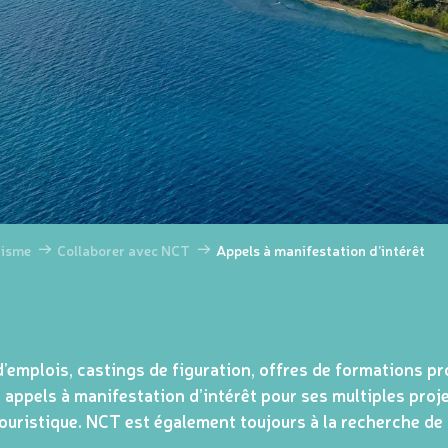
risme
Collaborer avec NCT
Appels à manifestation d’intérêt
’emplois, castings de figuration, offres de formations pr
appels à manifestation d’intérêt pour ses multiples proj
touristique. NCT est également toujours à la recherche de