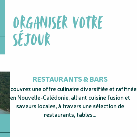
Kunié Sailing Week
Pérignon Allianz VTT
ORGANISER VOTRE
VTT Pro Tour
Guidance Festival
Pérignon Allianz Trail
SÉJOUR
Trail Pro Tour
Raid de l'Île des Pins
Journées du patrimoine
Fête du jardin à Farino
RECIF - Festival du Film de Nouvelle-Calédonie
Blackwoodstock Festival
RESTAURANTS & BARS
Découvrez une offre culinaire diversifiée et raffinée
en Nouvelle-Calédonie, alliant cuisine fusion et
saveurs locales, à travers une sélection de
restaurants, tables...