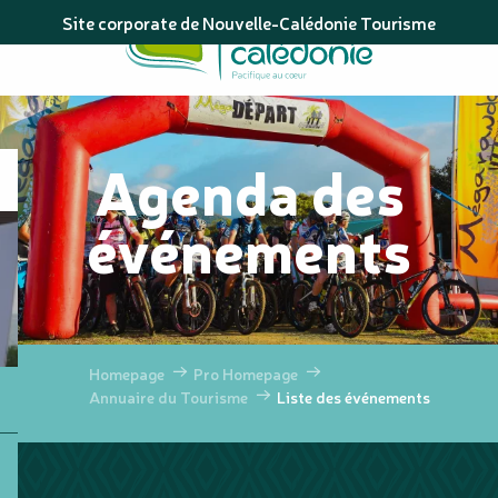
Aller
Site corporate de Nouvelle-Calédonie Tourisme
au
contenu
principal
Agenda des
événements
Homepage
Pro Homepage
Annuaire du Tourisme
Liste des événements