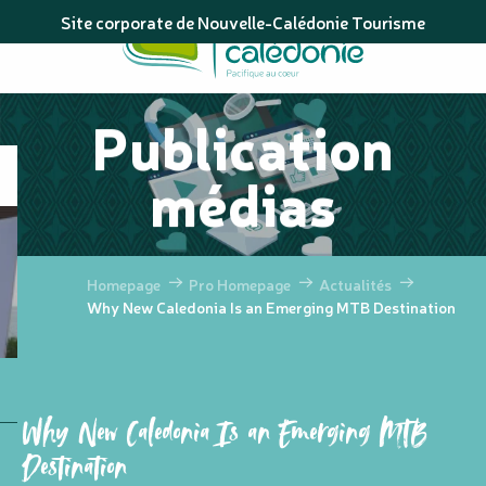
Aller
Site corporate de Nouvelle-Calédonie Tourisme
au
contenu
principal
Publication
médias
Homepage
Pro Homepage
Actualités
Why New Caledonia Is an Emerging MTB Destination
Why New Caledonia Is an Emerging MTB
Destination