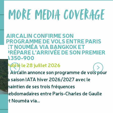
MORE MEDIA COVERAGE
AIRCALIN CONFIRME SON
ÉV
PROGRAMME DE VOLS ENTRE PARIS
DU
ET NOUMÉA VIA BANGKOK ET
Pu
PRÉPARE L'ARRIVÉE DE SON PREMIER
« 
A350-900
pe
Publié le 28 juillet 2026
Pa
« Aircalin annonce son programme de vols pour
pa
la saison IATA hiver 2026/2027 avec le
maintien de ses trois fréquences
hebdomadaires entre Paris-Charles de Gaulle
et Nouméa via...