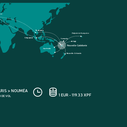
nce
Thaïlande
Polynésie française
Singapour
Vanuatu
Fidji
Australie
Nouvelle-Zélande
ARIS > NOUMÉA
1 EUR - 119.33 XPF
H DE VOL