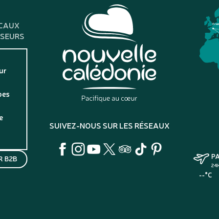
CAUX
Fra
SSEURS
ur
pes
e
SUIVEZ-NOUS SUR LES RÉSEAUX
P
 B2B
24
--°C