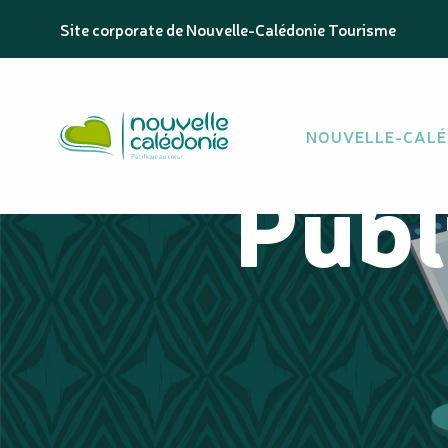
Aller
Site corporate de Nouvelle-Calédonie Tourisme
au
contenu
principal
NOUVELLE-CALÉ
Publ