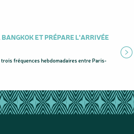
 BANGKOK ET PRÉPARE L'ARRIVÉE
ÉVASIO
Publié l
« Évoquer
 trois fréquences hebdomadaires entre Paris-
carte post