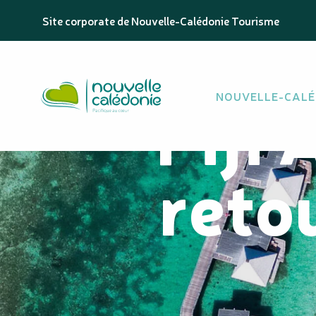
Aller
Site corporate de Nouvelle-Calédonie Tourisme
au
contenu
principal
Fiji 
NOUVELLE-CALÉ
reto