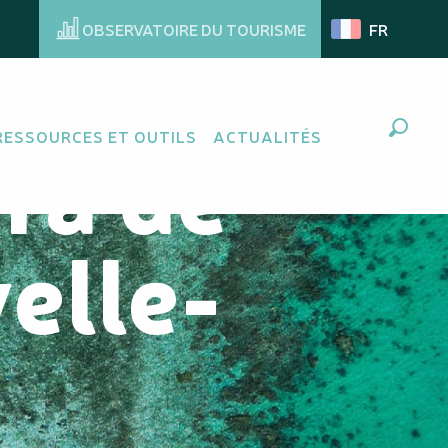
OBSERVATOIRE DU TOURISME
FR
era de
RESSOURCES ET OUTILS
ACTUALITÉS
Recher
elle-
e