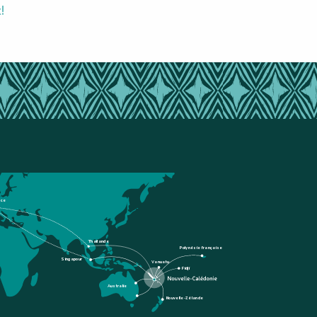
!
nce
Thaïlande
Polynésie française
Singapour
Vanuatu
Fidji
Australie
Nouvelle-Zélande