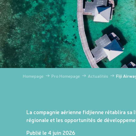
Homepage
Pro Homepage
Actualités
Fiji Airw
La compagnie aérienne fidjienne rétablira sa 
régionale et les opportunités de développemen
Publié le 4 juin 2026