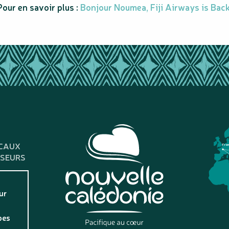
Pour en savoir plus :
Bonjour Noumea, Fiji Airways is Back
CAUX
Fra
SSEURS
ur
pes