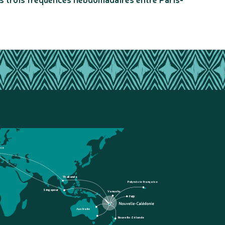
nce
Thaïlande
Polynésie française
Singapour
Vanuatu
Fidji
Australie
Nouvelle-Zélande