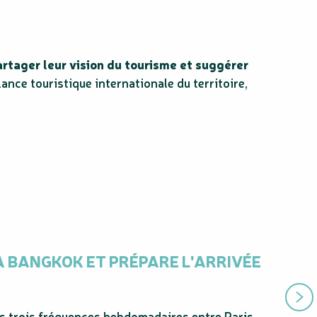
artager leur vision du tourisme et suggérer
lance touristique internationale du territoire,
A BANGKOK ET PRÉPARE L'ARRIVÉE
« Évoque
s trois fréquences hebdomadaires entre Paris-