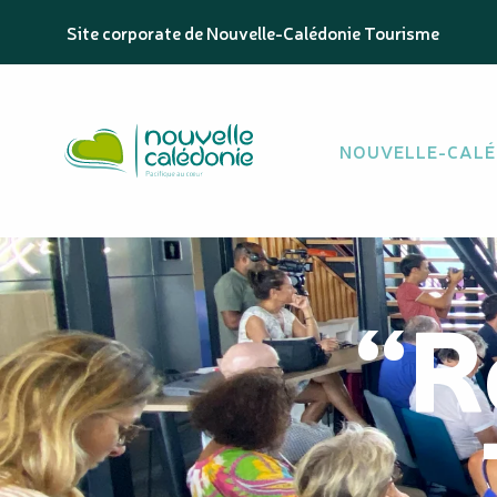
Aller
Site corporate de Nouvelle-Calédonie Tourisme
au
contenu
principal
NOUVELLE-CALÉ
“R