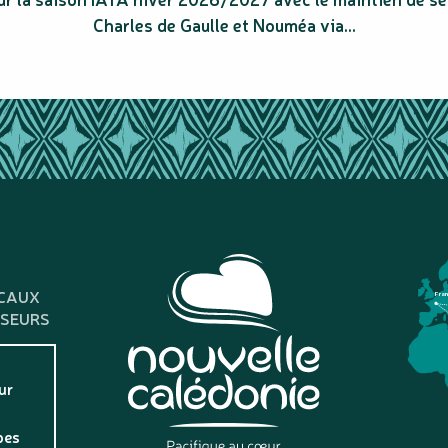
Charles de Gaulle et Nouméa via...
CAUX
Fra
SSEURS
ur
pes