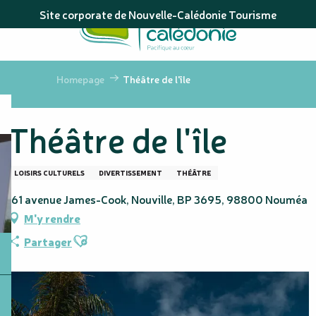
Aller
Site corporate de Nouvelle-Calédonie Tourisme
au
contenu
principal
Homepage
Théâtre de l'île
Théâtre de l'île
LOISIRS CULTURELS
DIVERTISSEMENT
THÉÂTRE
161 avenue James-Cook, Nouville, BP 3695, 98800 Nouméa
M'y rendre
Ajouter aux favoris
Partager