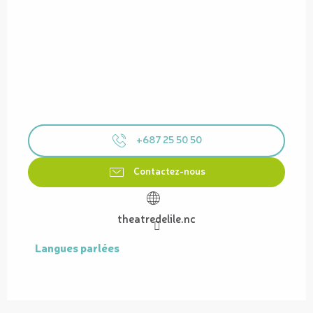
+687 25 50 50
Contactez-nous
theatredelile.nc
Langues parlées
Langues parlées