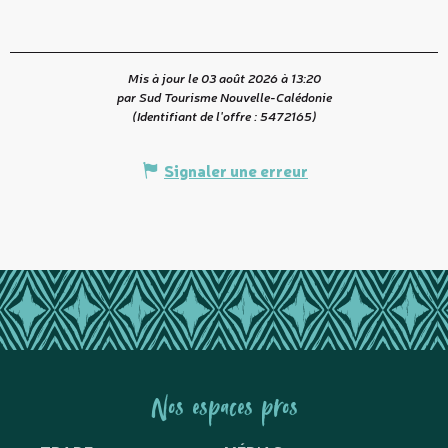
Mis à jour le 03 août 2026 à 13:20
par Sud Tourisme Nouvelle-Calédonie
(Identifiant de l'offre :
5472165
)
Signaler une erreur
Nos espaces pros