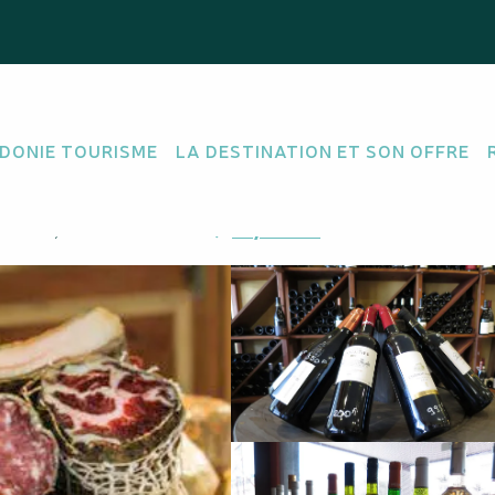
DONIE TOURISME
LA DESTINATION ET SON OFFRE
NS ET SPIRITUEUX
Anse Vata, 98800 Nouméa
M'y rendre