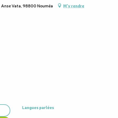
nd, Anse Vata, 98800 Nouméa
M'y rendre
Langues parlées
Langues parlées