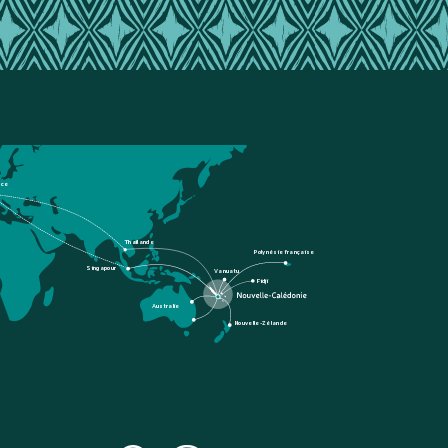
nce
Thaïlande
Polynésie française
Singapour
Vanuatu
Fidji
Australie
Nouvelle-Zélande