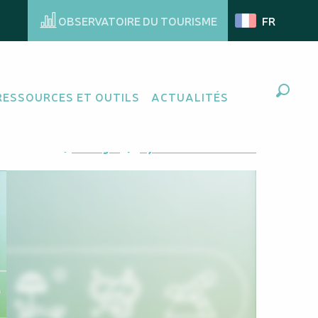
OBSERVATOIRE DU TOURISME
FR
RESSOURCES ET OUTILS
ACTUALITÉS
Recher
Ajouter aux favoris
Partager
Ajouter à mes favoris