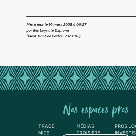
Mis à jour le 19 mars 2025 à 09:27
par Iles Loyauté Explorer
(Identifiant de l'offre :
6161192
)
Nos espaces pros
TRADE
MÉDIAS
PROS LO
MICE
CROISIÈRE
INVESTI