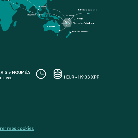
Thaïlande
Polynésie française
Singapour
Vanuatu
Fidji
Australie
Nouvelle-Zélande
ARIS > NOUMÉA
1 EUR - 119.33 XPF
H DE VOL
rer mes cookies