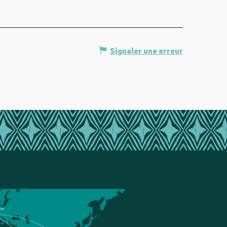
Signaler une erreur
nce