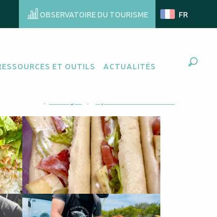
OBSERVATOIRE DU TOURISME
FR
RESSOURCES ET OUTILS
ACTUALITÉS
Recher
Ajouter aux favoris
Partager
Ajouter à mes favoris