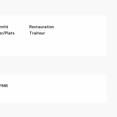
imité
Restauration
er/Plats
Traiteur
 PMR