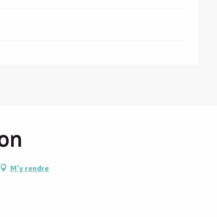
hon
M'y rendre