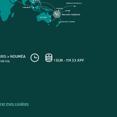
Thaïlande
Polynésie française
Singapour
Vanuatu
Fidji
Australie
Nouvelle-Zélande
ARIS > NOUMÉA
1 EUR - 119.33 XPF
H DE VOL
rer mes cookies