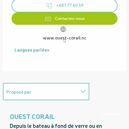
+687 77 60 59
Contactez-nous
www.ouest-corail.nc
Langues parlées
Langues parlées
Proposé par
Sur place
Réservable
OUEST CORAIL
Depuis le bateau à fond de verre ou en