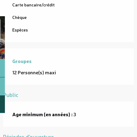
Carte bancaire/crédit
Chèque
Espèces
Groupes
Groupes
12 Personne(s) maxi
Public
Age minimum (en années) :
3
Périodes d'ouverture