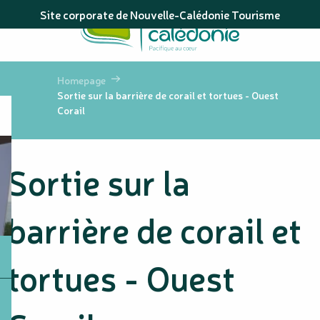
Aller
Site corporate de Nouvelle-Calédonie Tourisme
au
contenu
principal
Homepage
Sortie sur la barrière de corail et tortues - Ouest
Corail
Sortie sur la
barrière de corail et
tortues - Ouest