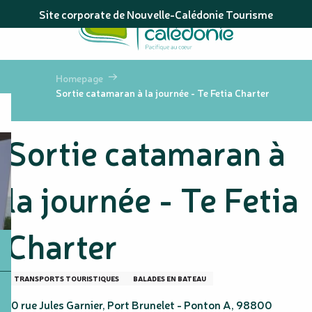
Aller
Site corporate de Nouvelle-Calédonie Tourisme
au
contenu
principal
Homepage
Sortie catamaran à la journée - Te Fetia Charter
Sortie catamaran à
la journée - Te Fetia
Charter
TRANSPORTS TOURISTIQUES
BALADES EN BATEAU
10 rue Jules Garnier, Port Brunelet - Ponton A, 98800