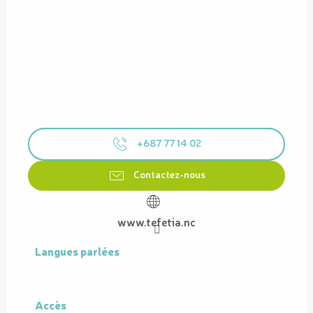
+687 77 14 02
Contactez-nous
www.tefetia.nc
Langues parlées
Langues parlées
Accès
Accès