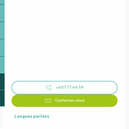
+687 77 64 59
Contactez-nous
Langues parlées
Langues parlées