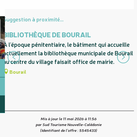
Suggestion à proximité...
BIBLIOTHÈQUE DE BOURAIL
À l’époque pénitentiaire, le bâtiment qui accueille
C
actuellement la bibliothèque municipale de Bourail
au centre du village faisait office de mairie.
Bourail
Mis à jour le 11 mai 2026 à 11:56
par Sud Tourisme Nouvelle-Calédonie
(Identifiant de l'offre :
5545433
)