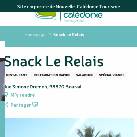
Aller
Site corporate de Nouvelle-Calédonie Tourisme
au
contenu
principal
Homepage
Snack Le Relais
Snack Le Relais
RESTAURANT
RESTAURATION RAPIDE
SALADERIE
SPÉCIAL VIANDE
Rue Simone Dremon, 98870 Bourail
M'y rendre
Ajouter aux favoris
Partager