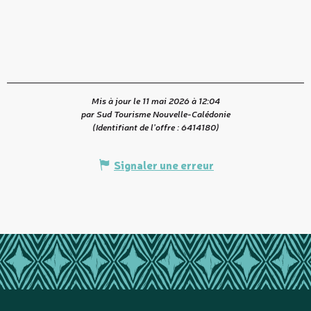
Mis à jour le 11 mai 2026 à 12:04
par Sud Tourisme Nouvelle-Calédonie
(Identifiant de l'offre :
6414180
)
Signaler une erreur