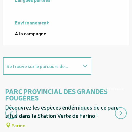
Environnement
Environnement
A la campagne
Se trouve sur le parcours de...
Sur place
Réservable
PARC PROVINCIAL DES GRANDES
S
FOUGÈRES
Ce
Découvrez les espèces endémiques de ce parc
pr
situé dans la Station Verte de Farino !
co
vi
Farino