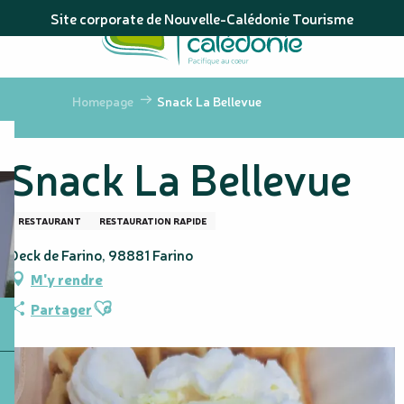
Aller
Site corporate de Nouvelle-Calédonie Tourisme
au
contenu
principal
Homepage
Snack La Bellevue
Snack La Bellevue
RESTAURANT
RESTAURATION RAPIDE
Deck de Farino, 98881 Farino
M'y rendre
Ajouter aux favoris
Partager