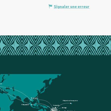
Signaler une erreur
nce
Thaïlande
Polynésie française
Singapour
Vanuatu
Fidji