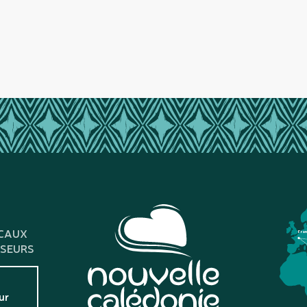
CAUX
Fra
SSEURS
ur