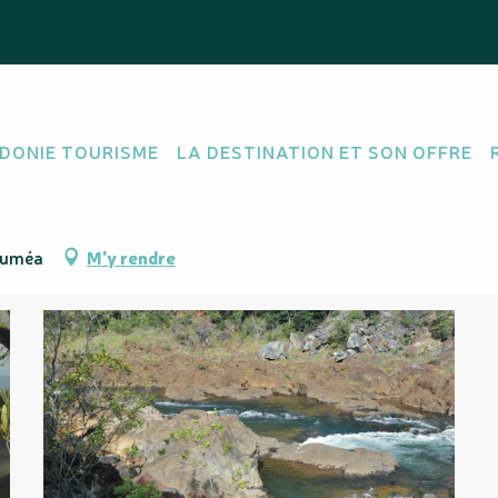
leurs
DONIE TOURISME
LA DESTINATION ET SON OFFRE
 THÉMATIQUE
Nouméa
M'y rendre