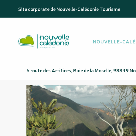
Aller
Homepage
Sentier des Cobaleurs
Site corporate de Nouvelle-Calédonie Tourisme
au
contenu
principal
Sentier des Coba
NOUVELLE-CALÉ
LOISIRS SPORTIFS
SPORTS PÉDESTRES
PARCOURS / SENTIER
Altitude : 20m
6 route des Artifices, Baie de la Moselle, 98849 