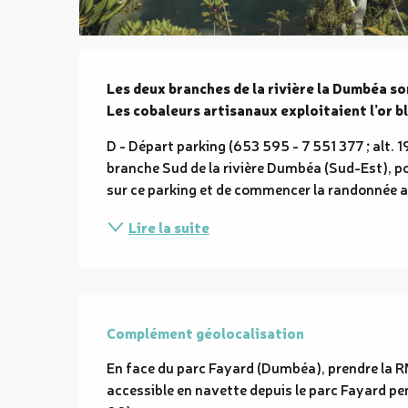
Description
Les deux branches de la rivière la Dumbéa so
Les cobaleurs artisanaux exploitaient l’or bl
D - Départ parking (653 595 - 7 551 377 ; alt. 19
branche Sud de la rivière Dumbéa (Sud-Est), pour
sur ce parking et de commencer la randonnée au 
Lire la suite
Complément géolocalisation
Complément géolocalisation
En face du parc Fayard (Dumbéa), prendre la RM
accessible en navette depuis le parc Fayard pend