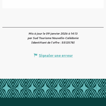
Mis à jour le 09 janvier 2026 à 14:13
par Sud Tourisme Nouvelle-Calédonie
(Identifiant de l'offre :
5512578
)
Signaler une erreur