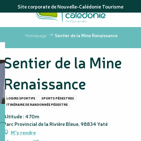
Aller
Site corporate de Nouvelle-Calédonie Tourisme
au
contenu
principal
Homepage
Sentier de la Mine Renaissance
Sentier de la Mine
Renaissance
LOISIRS SPORTIFS
SPORTS PÉDESTRES
ITINÉRAIRE DE RANDONNÉE PÉDESTRE
Altitude : 470m
Parc Provincial de la Rivière Bleue, 98834 Yaté
M'y rendre
Ajouter aux favoris