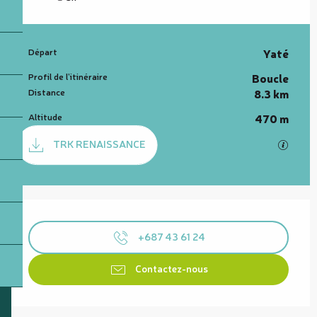
Informations pratiques
Départ
Yaté
Profil de l’itinéraire
Boucle
Distance
8.3 km
Altitude
470 m
Documentation
TRK RENAISSANCE
SECTI
Ouverture et coordonnées
+687 43 61 24
Contactez-nous