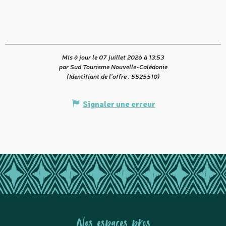
Mis à jour le 07 juillet 2026 à 13:53
par Sud Tourisme Nouvelle-Calédonie
(Identifiant de l'offre :
5525510
)
Signaler une erreur
Nos espaces pros