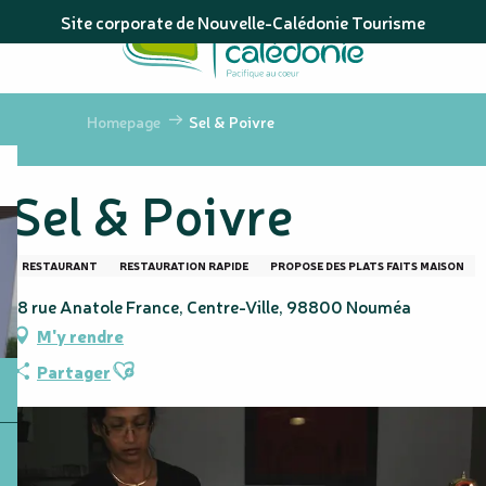
Aller
Site corporate de Nouvelle-Calédonie Tourisme
au
contenu
principal
Homepage
Sel & Poivre
Sel & Poivre
RESTAURANT
RESTAURATION RAPIDE
PROPOSE DES PLATS FAITS MAISON
18 rue Anatole France, Centre-Ville, 98800 Nouméa
M'y rendre
Ajouter aux favoris
Partager