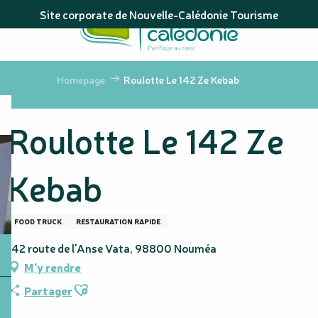
Aller
Site corporate de Nouvelle-Calédonie Tourisme
au
contenu
principal
Homepage
Roulotte Le 142 Ze Kebab
Roulotte Le 142 Ze
Kebab
FOOD TRUCK
RESTAURATION RAPIDE
142 route de l'Anse Vata, 98800 Nouméa
M'y rendre
Ajouter aux favoris
Partager