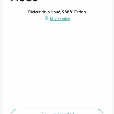
Rivière de la Houé, 98881 Farino
M'y rendre
+687 20 39 57