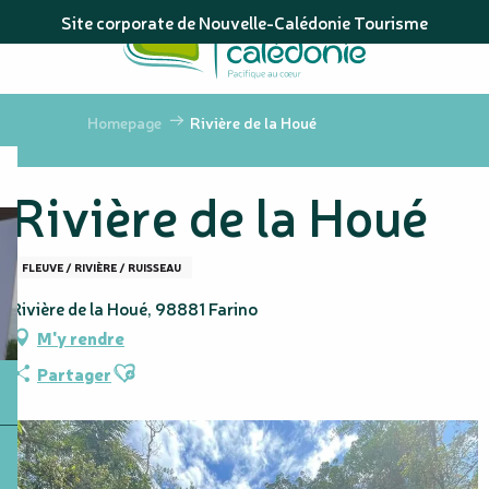
Aller
Site corporate de Nouvelle-Calédonie Tourisme
au
contenu
principal
Homepage
Rivière de la Houé
Rivière de la Houé
FLEUVE / RIVIÈRE / RUISSEAU
Rivière de la Houé, 98881 Farino
M'y rendre
Ajouter aux favoris
Partager