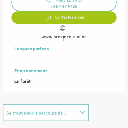
+687 47 91 28
Contactez-nous
www.province-sud.nc
Langues parlées
Langues parlées
Environnement
Environnement
En forêt
Se trouve sur le parcours de...