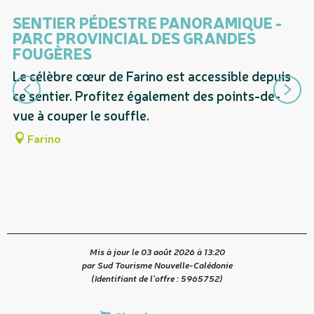
Est accessible/desservi(e) par...
SENTIER PÉDESTRE PANORAMIQUE -
S
PARC PROVINCIAL DES GRANDES
P
FOUGÈRES
F
Le célèbre cœur de Farino est accessible depuis
Ce
ce sentier. Profitez également des points-de-
à 
vue à couper le souffle.
Gr
je
Farino
Mis à jour le 03 août 2026 à 13:20
par Sud Tourisme Nouvelle-Calédonie
(Identifiant de l'offre :
5965752
)