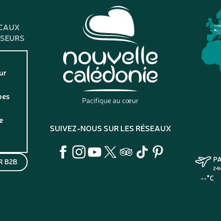
CAUX
Fra
SSEURS
ur
pes
e
SUIVEZ-NOUS SUR LES RÉSEAUX
P
 B2B
24
--°C