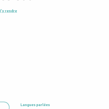
'y rendre
Langues parlées
Langues parlées