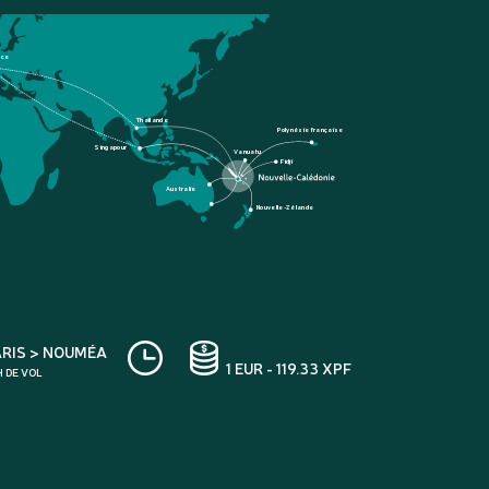
nce
Thaïlande
Polynésie française
Singapour
Vanuatu
Fidji
Australie
Nouvelle-Zélande
ARIS > NOUMÉA
1 EUR - 119.33 XPF
H DE VOL