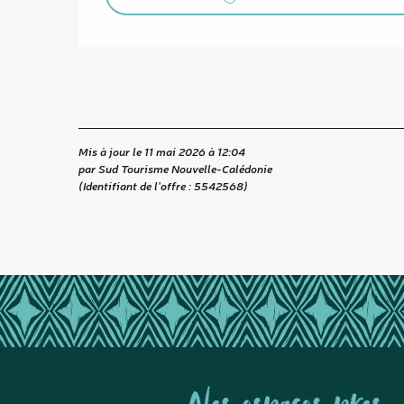
Mis à jour le 11 mai 2026 à 12:04
par Sud Tourisme Nouvelle-Calédonie
(Identifiant de l'offre :
5542568
)