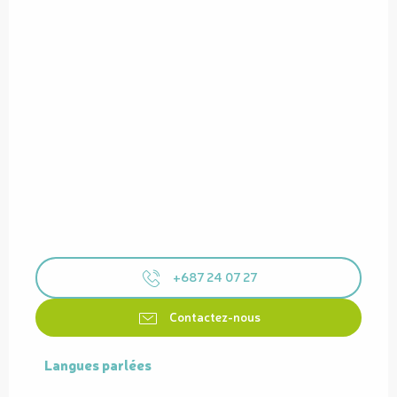
+687 24 07 27
Contactez-nous
Langues parlées
Langues parlées