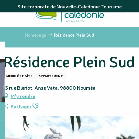
Aller
Site corporate de Nouvelle-Calédonie Tourisme
au
contenu
principal
Homepage
Résidence Plein Sud
Résidence Plein Sud
MEUBLÉ ET GÎTE
APPARTEMENT
15 rue Bleriot, Anse Vata, 98800 Nouméa
M'y rendre
Ajouter aux favoris
Partager