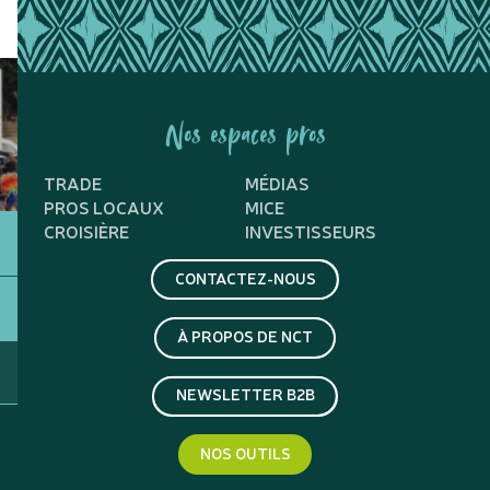
Nos espaces pros
TRADE
MÉDIAS
PROS LOCAUX
MICE
CROISIÈRE
INVESTISSEURS
CONTACTEZ-NOUS
À PROPOS DE NCT
NEWSLETTER B2B
NOS OUTILS