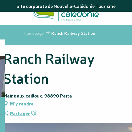
Aller
Site corporate de Nouvelle-Calédonie Tourisme
au
contenu
principal
Homepage
Ranch Railway Station
Ranch Railway
Station
Plaine aux cailloux, 98890 Païta
M'y rendre
Ajouter aux favoris
Partager