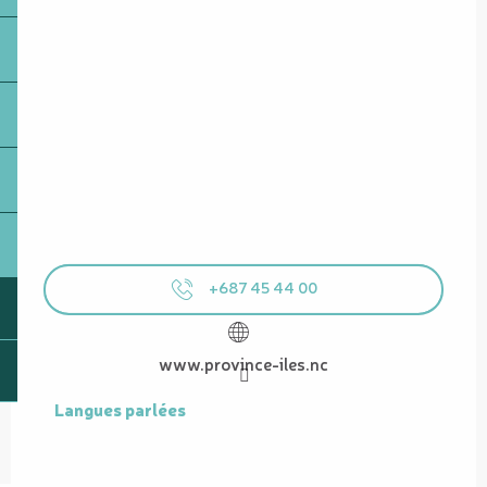
+687 45 44 00
www.province-iles.nc
Langues parlées
Langues parlées