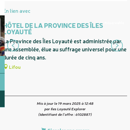
En lien avec
Réservable
HÔTEL DE LA PROVINCE DES ÎLES
LOYAUTÉ
La Province des Îles Loyauté est administrée par
L
une assemblée, élue au suffrage universel pour une
l
durée de cinq ans.
Lifou
Mis à jour le 19 mars 2025 à 12:48
par Iles Loyauté Explorer
(Identifiant de l'offre :
6102887
)
Signaler une erreur