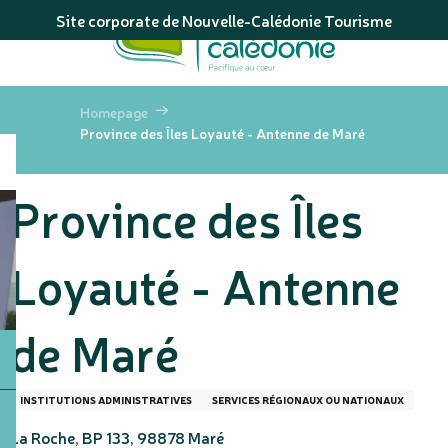
Aller
Site corporate de Nouvelle-Calédonie Tourisme
au
contenu
principal
Homepage
Province des Îles Loyauté - Antenne de Maré
Province des Îles
Loyauté - Antenne
de Maré
INSTITUTIONS ADMINISTRATIVES
SERVICES RÉGIONAUX OU NATIONAUX
La Roche, BP 133, 98878 Maré