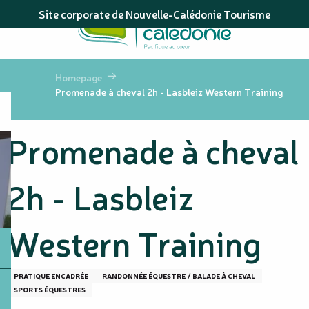
Aller
Site corporate de Nouvelle-Calédonie Tourisme
au
contenu
principal
Homepage
Promenade à cheval 2h - Lasbleiz Western Training
Promenade à cheval
2h - Lasbleiz
Western Training
PRATIQUE ENCADRÉE
RANDONNÉE ÉQUESTRE / BALADE À CHEVAL
SPORTS ÉQUESTRES