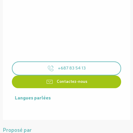
+687 83 54 13
Contactez-nous
Langues parlées
Langues parlées
Proposé par