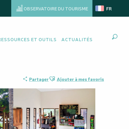
OBSERVATOIRE DU TOURISME
FR
 Provincial des
RESSOURCES ET OUTILS
ACTUALITÉS
Recher
Ajouter aux favoris
Partager
Ajouter à mes favoris