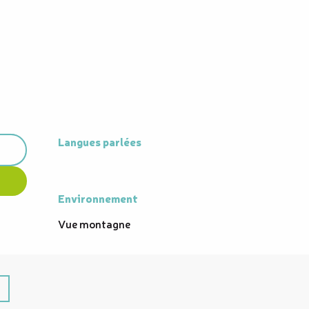
Langues parlées
Langues parlées
Environnement
Environnement
Vue montagne