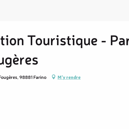
tion Touristique - Pa
ugères
Fougères, 98881 Farino
M'y rendre