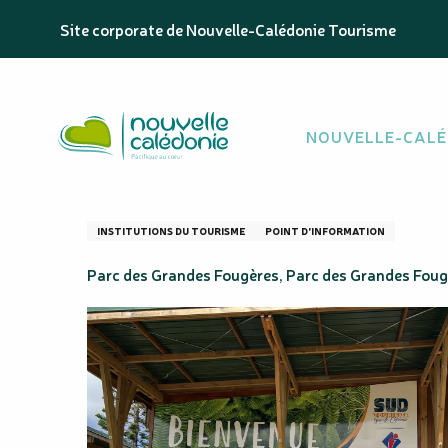
Aller
Homepage
Point d'information Touristique - Parc Pro
Site corporate de Nouvelle-Calédonie Tourisme
au
contenu
principal
Point d'informati
NOUVELLE-CALÉ
Grandes Fougère
INSTITUTIONS DU TOURISME
POINT D'INFORMATION
Parc des Grandes Fougères, Parc des Grandes Foug