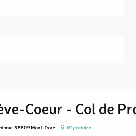
ève-Coeur - Col de P
édonie, 98809 Mont-Dore
M'y rendre