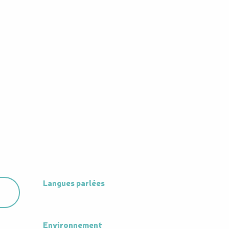
Langues parlées
Langues parlées
Environnement
Environnement