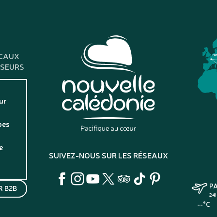
CAUX
Fra
SSEURS
ur
pes
e
SUIVEZ-NOUS SUR LES RÉSEAUX
P
 B2B
24
--°C