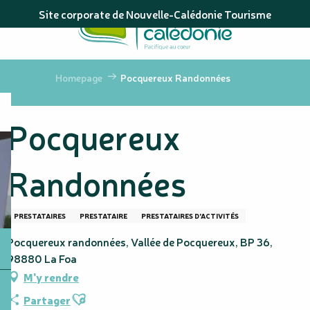
Aller
Site corporate de Nouvelle-Calédonie Tourisme
au
contenu
principal
Homepage
Pocquereux Randonnées
Pocquereux
Randonnées
PRESTATAIRES
PRESTATAIRE
PRESTATAIRES D'ACTIVITÉS
Pocquereux randonnées, Vallée de Pocquereux, BP 36,
98880 La Foa
M'y rendre
Ajouter aux favoris
Partager