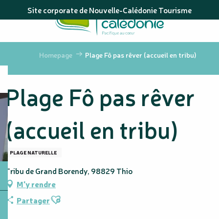
Aller
Site corporate de Nouvelle-Calédonie Tourisme
au
contenu
principal
Homepage
Plage Fô pas rêver (accueil en tribu)
Plage Fô pas rêver
(accueil en tribu)
PLAGE NATURELLE
Tribu de Grand Borendy, 98829 Thio
M'y rendre
Ajouter aux favoris
Partager