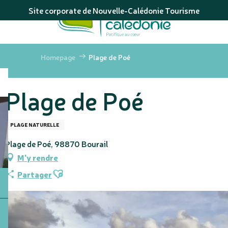
Aller
Site corporate de Nouvelle-Calédonie Tourisme
au
contenu
principal
Homepage
Plage de Poé
Plage de Poé
PLAGE NATURELLE
Plage de Poé, 98870 Bourail
M'y rendre
Ajouter aux favoris
Partager