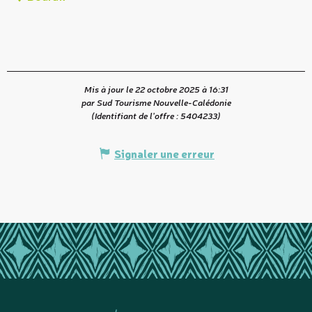
Mis à jour le 22 octobre 2025 à 16:31
par Sud Tourisme Nouvelle-Calédonie
(Identifiant de l'offre :
5404233
)
Signaler une erreur