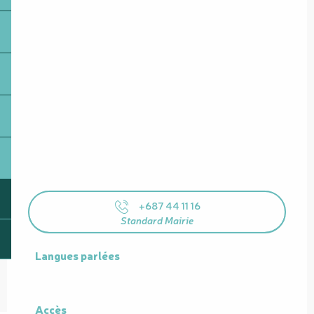
+687 44 11 16
Standard Mairie
Langues parlées
Langues parlées
Accès
Accès