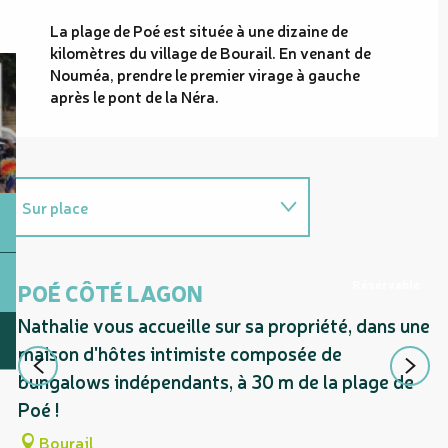
La plage de Poé est située à une dizaine de
kilomètres du village de Bourail. En venant de
Nouméa, prendre le premier virage à gauche
après le pont de la Néra.
Sur place
Possède comme étape ...
Réservable
POÉ CÔTÉ LAGON
A
Nathalie vous accueille sur sa propriété, dans une
Vo
maison d'hôtes intimiste composée de
l'
bungalows indépendants, à 30 m de la plage de
vu
Poé !
Bourail