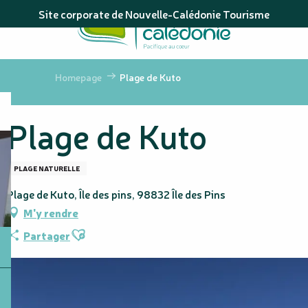
Aller
Site corporate de Nouvelle-Calédonie Tourisme
au
contenu
principal
Homepage
Plage de Kuto
Plage de Kuto
PLAGE NATURELLE
Plage de Kuto, Île des pins, 98832 Île des Pins
M'y rendre
Ajouter aux favoris
Partager