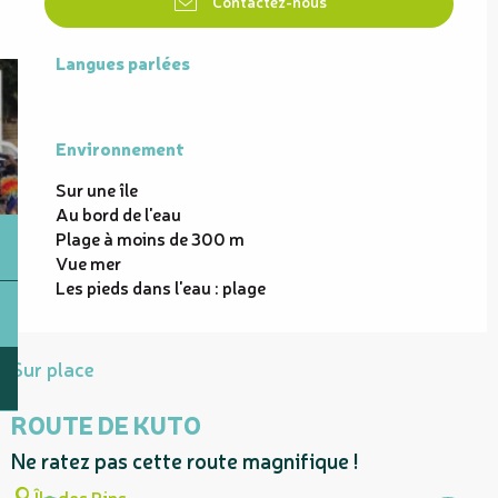
Contactez-nous
Langues parlées
Langues parlées
Environnement
Environnement
Sur une île
Au bord de l'eau
Plage à moins de 300 m
Vue mer
Les pieds dans l'eau : plage
Sur place
ROUTE DE KUTO
Ne ratez pas cette route magnifique !
A
e
Île des Pins