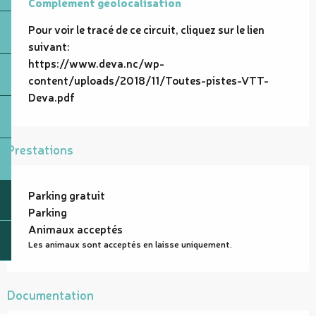
Complément géolocalisation
Complément géolocalisation
Pour voir le tracé de ce circuit, cliquez sur le lien 
suivant:

https://www.deva.nc/wp-
content/uploads/2018/11/Toutes-pistes-VTT-
Deva.pdf
Prestations
Parking gratuit
Parking
Animaux acceptés
Les animaux sont acceptés en laisse uniquement.
Documentation