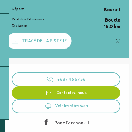
Informations pratiques
Départ
Bourail
Profil de l’itinéraire
Boucle
Distance
15.0 km
Documentation
TRACÉ DE LA PISTE 12
SECTI
Ouverture et coordonnées
+687 46 57 56
Contactez-nous
Voir les sites web
Page Facebook