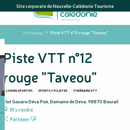
Aller
Site corporate de Nouvelle-Calédonie Tourisme
au
contenu
principal
Homepage
Piste VTT n°12 rouge "Taveou"
Piste VTT n°12
rouge "Taveou"
LOISIRS SPORTIFS
SPORTS CYCLISTES
ITINÉRAIRE VTT
1 lot Gouaro Déva Poé, Domaine de Deva, 98870 Bourail
M'y rendre
Ajouter aux favoris
Partager