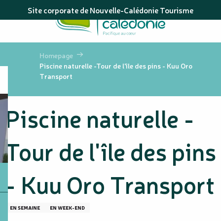
Aller
Site corporate de Nouvelle-Calédonie Tourisme
au
contenu
principal
Homepage
Piscine naturelle -Tour de l'île des pins - Kuu Oro
Transport
Piscine naturelle -
Tour de l'île des pins
- Kuu Oro Transport
EN SEMAINE
EN WEEK-END