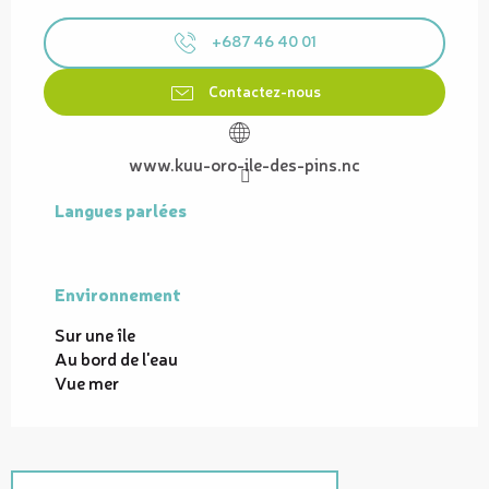
+687 46 40 01
Contactez-nous
www.kuu-oro-ile-des-pins.nc
Langues parlées
Langues parlées
Environnement
Environnement
Sur une île
Au bord de l'eau
Vue mer