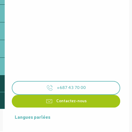
+687 43 70 00
Contactez-nous
Langues parlées
Langues parlées