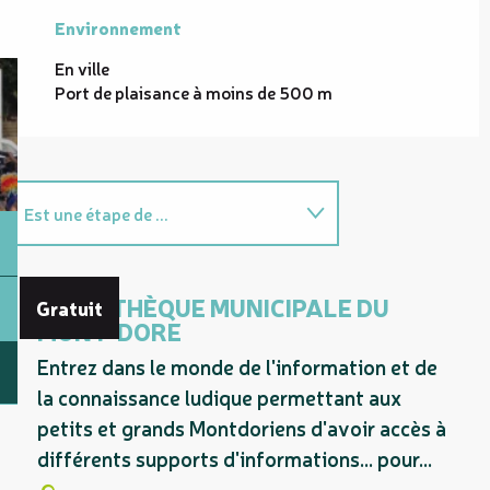
Environnement
Environnement
En ville
Port de plaisance à moins de 500 m
Est une étape de ...
Est une offre similaire à
proximité de...
MÉDIATHÈQUE MUNICIPALE DU
Gratuit
MONT-DORE
Entrez dans le monde de l'information et de
la connaissance ludique permettant aux
petits et grands Montdoriens d'avoir accès à
différents supports d'informations... pour...