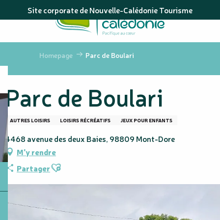
Aller
Site corporate de Nouvelle-Calédonie Tourisme
au
contenu
principal
Homepage
Parc de Boulari
Parc de Boulari
AUTRES LOISIRS
LOISIRS RÉCRÉATIFS
JEUX POUR ENFANTS
4468 avenue des deux Baies, 98809 Mont-Dore
M'y rendre
Ajouter aux favoris
Partager