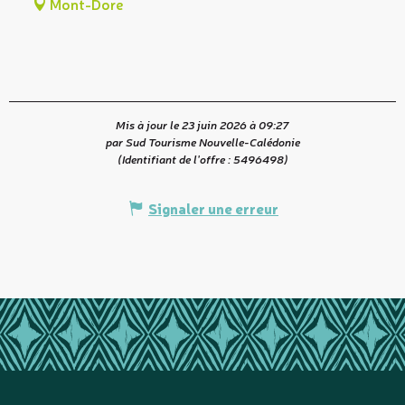
Mont-Dore
Mis à jour le 23 juin 2026 à 09:27
par Sud Tourisme Nouvelle-Calédonie
(Identifiant de l'offre :
5496498
)
Signaler une erreur