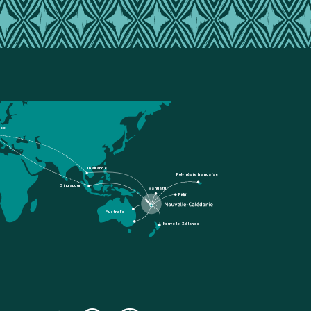
nce
Thaïlande
Polynésie française
Singapour
Vanuatu
Fidji
Australie
Nouvelle-Zélande