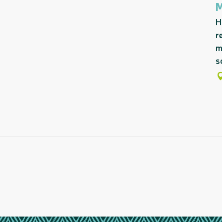
H
r
m
s