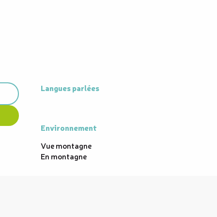
Langues parlées
Langues parlées
Environnement
Environnement
Vue montagne
En montagne