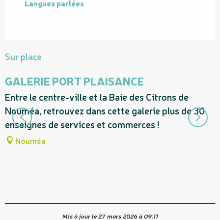
Langues parlées
Langues parlées
Sur place
GALERIE PORT PLAISANCE
Entre le centre-ville et la Baie des Citrons de
S
Nouméa, retrouvez dans cette galerie plus de 30
e
enseignes de services et commerces !
D
P
Nouméa
Mis à jour le 27 mars 2026 à 09:11