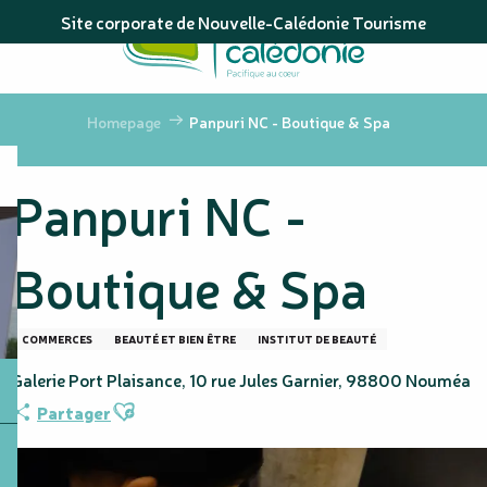
Aller
Site corporate de Nouvelle-Calédonie Tourisme
au
contenu
principal
Homepage
Panpuri NC - Boutique & Spa
Panpuri NC -
Boutique & Spa
COMMERCES
BEAUTÉ ET BIEN ÊTRE
INSTITUT DE BEAUTÉ
Galerie Port Plaisance, 10 rue Jules Garnier, 98800 Nouméa
Ajouter aux favoris
Partager