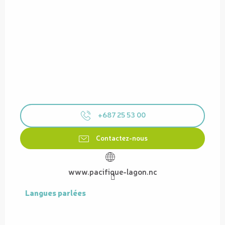
+687 25 53 00
Contactez-nous
www.pacifique-lagon.nc
Langues parlées
Langues parlées