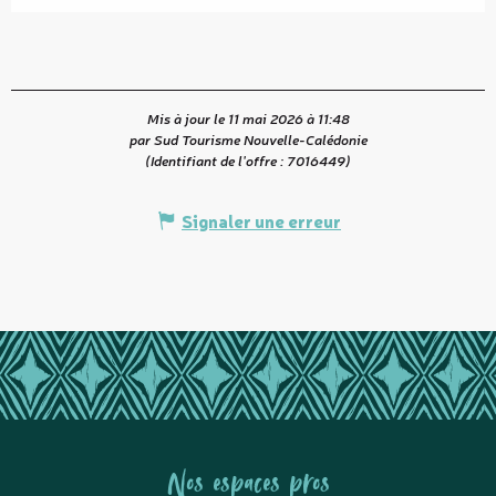
Mis à jour le 11 mai 2026 à 11:48
par Sud Tourisme Nouvelle-Calédonie
(Identifiant de l'offre :
7016449
)
Signaler une erreur
Nos espaces pros