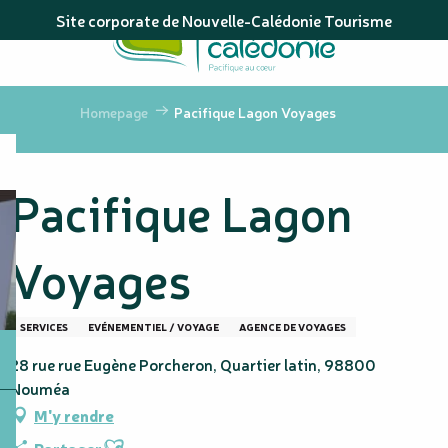
Aller
Site corporate de Nouvelle-Calédonie Tourisme
au
contenu
principal
Homepage
Pacifique Lagon Voyages
Pacifique Lagon
Voyages
SERVICES
EVÉNEMENTIEL / VOYAGE
AGENCE DE VOYAGES
28 rue rue Eugène Porcheron, Quartier latin, 98800
Nouméa
M'y rendre
Ajouter aux favoris
Partager