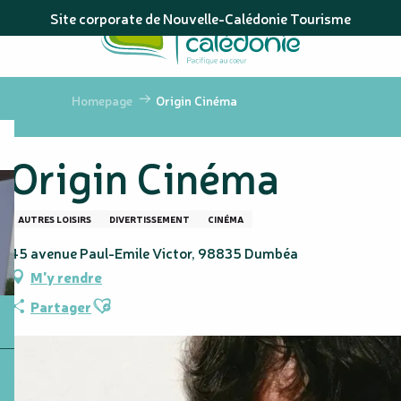
Aller
Site corporate de Nouvelle-Calédonie Tourisme
au
contenu
principal
Homepage
Origin Cinéma
Origin Cinéma
AUTRES LOISIRS
DIVERTISSEMENT
CINÉMA
45 avenue Paul-Emile Victor, 98835 Dumbéa
M'y rendre
Ajouter aux favoris
Partager