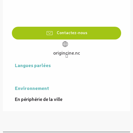
Contactez-nous
origincine.nc
Langues parlées
Langues parlées
Environnement
Environnement
En périphérie de la ville