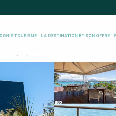
DONIE TOURISME
LA DESTINATION ET SON OFFRE
INE TRADITIONNELLE FRANÇAISE
PROPOSE DES PLATS FAITS MAISON
FRUITS DE 
Nouméa
M'y rendre