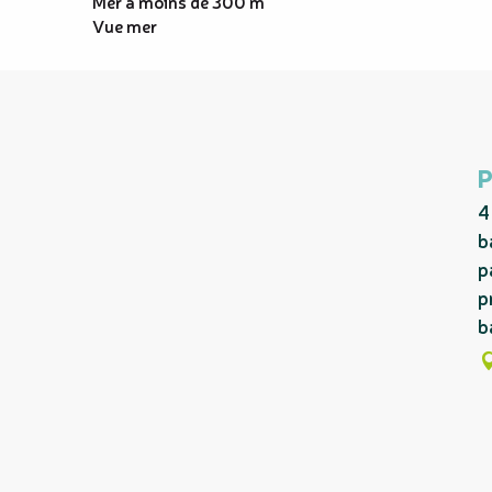
Mer à moins de 300 m
Vue mer
4
b
p
p
b