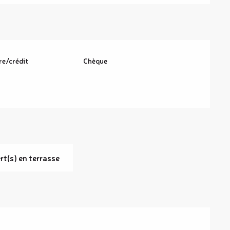
re/crédit
Chèque
t(s) en terrasse