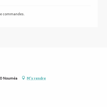
s de commandes.
800 Nouméa
M'y rendre