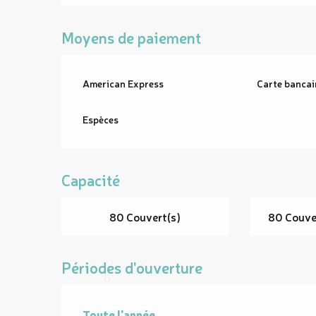
Moyens de paiement
American Express
Carte bancai
Espèces
Capacité
80 Couvert(s)
80 Couver
Périodes d'ouverture
Toute l'année
Toute l'année