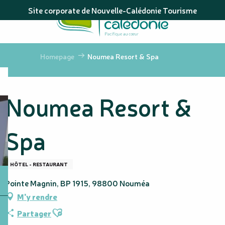
Aller
Site corporate de Nouvelle-Calédonie Tourisme
au
contenu
principal
Homepage
Noumea Resort & Spa
Noumea Resort &
Spa
HÔTEL - RESTAURANT
Pointe Magnin, BP 1915, 98800 Nouméa
M'y rendre
Ajouter aux favoris
Partager