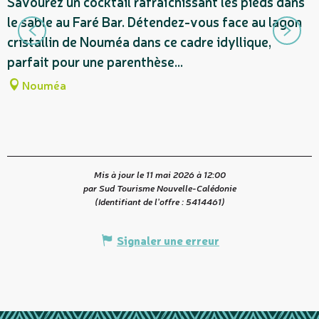
Savourez un cocktail rafraîchissant les pieds dans
P
le sable au Faré Bar. Détendez-vous face au lagon
à
cristallin de Nouméa dans ce cadre idyllique,
s
parfait pour une parenthèse...
l
Nouméa
Mis à jour le 11 mai 2026 à 12:00
par Sud Tourisme Nouvelle-Calédonie
(Identifiant de l'offre :
5414461
)
Signaler une erreur