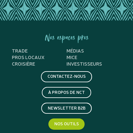
Nos espaces pros
TRADE
MÉDIAS
PROS LOCAUX
MICE
CROISIÈRE
INVESTISSEURS
CONTACTEZ-NOUS
À PROPOS DE NCT
NEWSLETTER B2B
NOS OUTILS