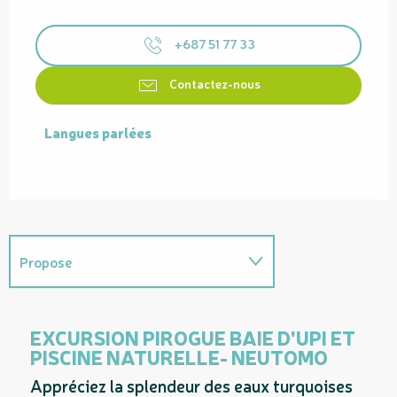
+687 51 77 33
Contactez-nous
Langues parlées
Langues parlées
Propose
Permet d'accéder à...
EXCURSION PIROGUE BAIE D'UPI ET
PISCINE NATURELLE- NEUTOMO
En lien avec
Appréciez la splendeur des eaux turquoises