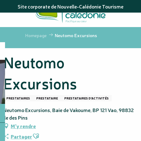
Aller
Site corporate de Nouvelle-Calédonie Tourisme
au
contenu
principal
Homepage
Neutomo Excursions
Neutomo
Excursions
PRESTATAIRES
PRESTATAIRE
PRESTATAIRES D'ACTIVITÉS
Neutomo Excursions, Baie de Vakoume, BP 121 Vao, 98832
Île des Pins
M'y rendre
Ajouter aux favoris
Partager