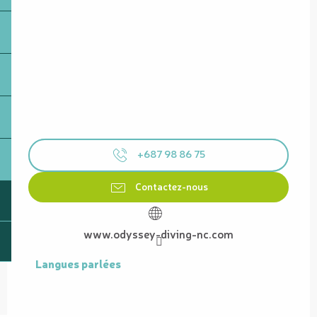
+687 98 86 75
Contactez-nous
www.odyssey-diving-nc.com
Langues parlées
Langues parlées