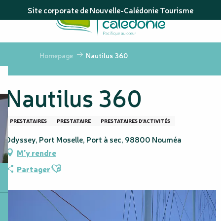
Aller
Site corporate de Nouvelle-Calédonie Tourisme
au
contenu
principal
Homepage
Nautilus 360
Nautilus 360
PRESTATAIRES
PRESTATAIRE
PRESTATAIRES D'ACTIVITÉS
Odyssey, Port Moselle, Port à sec, 98800 Nouméa
M'y rendre
Ajouter aux favoris
Partager