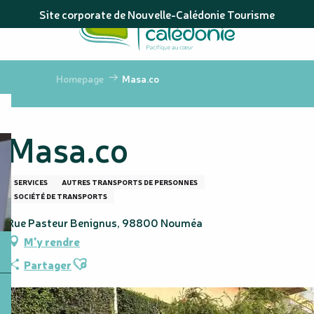
Aller
Site corporate de Nouvelle-Calédonie Tourisme
au
contenu
principal
Homepage
Masa.co
Masa.co
SERVICES
AUTRES TRANSPORTS DE PERSONNES
SOCIÉTÉ DE TRANSPORTS
Rue Pasteur Benignus, 98800 Nouméa
M'y rendre
Ajouter aux favoris
Partager