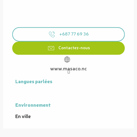
+687 77 69 36
Contactez-nous
www.masaco.nc
Langues parlées
Langues parlées
Environnement
Environnement
En ville