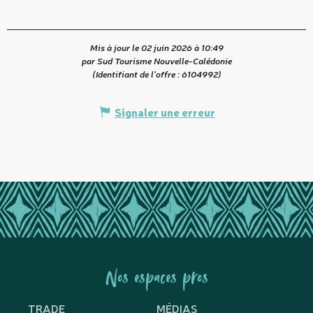
Mis à jour le 02 juin 2026 à 10:49
par Sud Tourisme Nouvelle-Calédonie
(Identifiant de l'offre :
6104992
)
Signaler une erreur
Nos espaces pros
TRADE
MÉDIAS