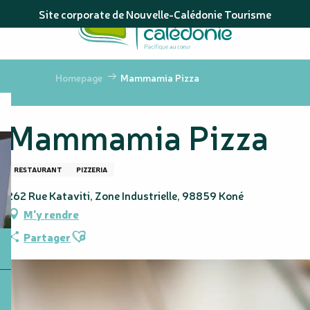
Aller
Site corporate de Nouvelle-Calédonie Tourisme
au
contenu
principal
Homepage
Mammamia Pizza
Mammamia Pizza
RESTAURANT
PIZZERIA
262 Rue Kataviti, Zone Industrielle, 98859 Koné
M'y rendre
Ajouter aux favoris
Partager