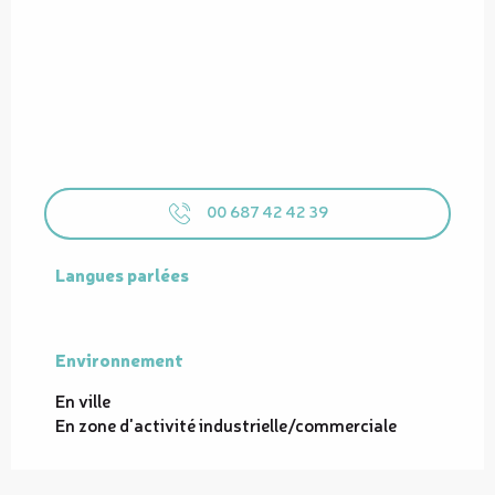
00 687 42 42 39
Langues parlées
Langues parlées
Environnement
Environnement
En ville
En zone d'activité industrielle/commerciale