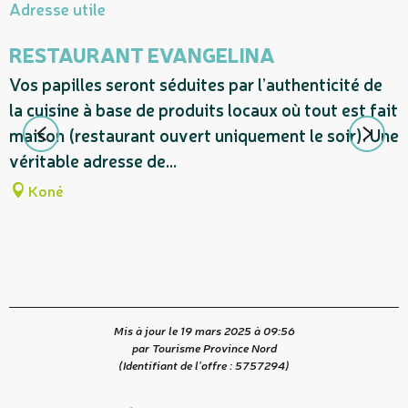
Adresse utile
RESTAURANT EVANGELINA
Vos papilles seront séduites par l’authenticité de
L
la cuisine à base de produits locaux où tout est fait
K
maison (restaurant ouvert uniquement le soir). Une
d
véritable adresse de...
o
Koné
Mis à jour le 19 mars 2025 à 09:56
par Tourisme Province Nord
(Identifiant de l'offre :
5757294
)