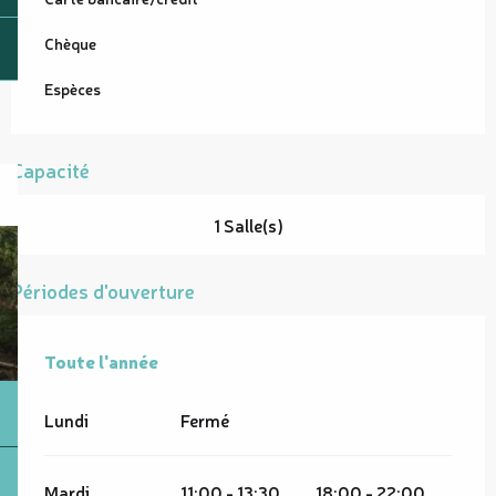
Chèque
Espèces
Capacité
1 Salle(s)
Périodes d'ouverture
Toute l'année
Toute l'année
Lundi
Fermé
Mardi
11:00 - 13:30
18:00 - 22:00