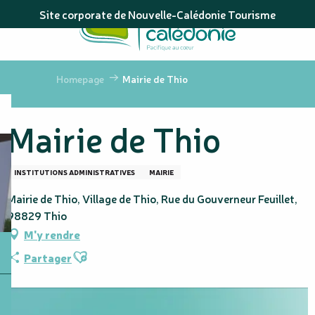
Aller
Site corporate de Nouvelle-Calédonie Tourisme
au
contenu
principal
Homepage
Mairie de Thio
Mairie de Thio
INSTITUTIONS ADMINISTRATIVES
MAIRIE
Mairie de Thio, Village de Thio, Rue du Gouverneur Feuillet,
98829 Thio
M'y rendre
Ajouter aux favoris
Partager