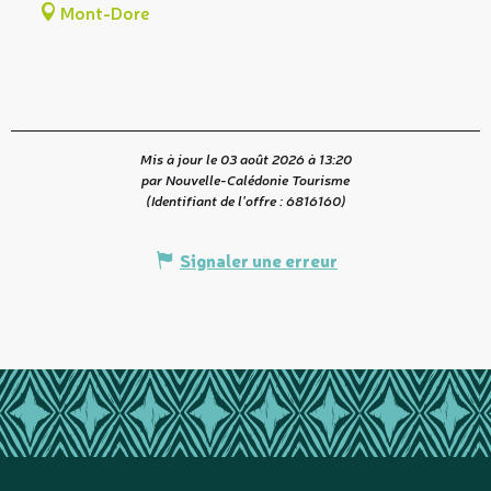
Mont-Dore
Mis à jour le 03 août 2026 à 13:20
par Nouvelle-Calédonie Tourisme
(Identifiant de l'offre :
6816160
)
Signaler une erreur