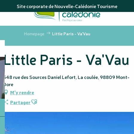
Aller
Site corporate de Nouvelle-Calédonie Tourisme
au
contenu
principal
Homepage
Little Paris - Va'Vau
Little Paris - Va'Vau
548 rue des Sources Daniel Lefort, La coulée, 98809 Mont-
Dore
M'y rendre
Ajouter aux favoris
Partager