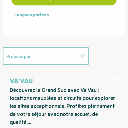
Langues parlées
Langues parlées
Proposé par
Est une étape de ...
Réservable
VA'VAU
Découvrez le Grand Sud avec Va'Vau :
locations meublées et circuits pour explorer
les sites exceptionnels. Profitez pleinement
de votre séjour avec notre accueil de
qualité....