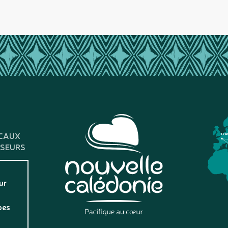
CAUX
Fra
SSEURS
ur
pes