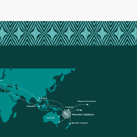
nce
Thaïlande
Polynésie française
Singapour
Vanuatu
Fidji
Australie
Nouvelle-Zélande