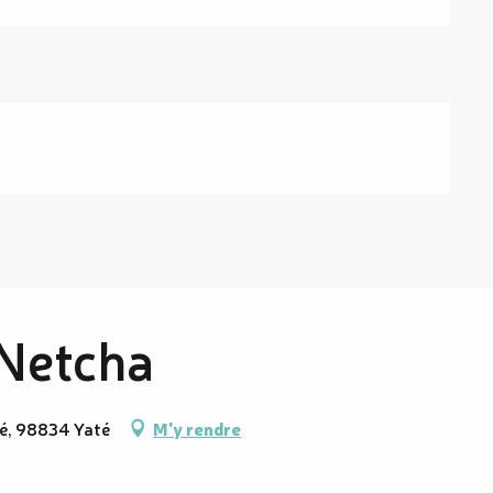
 Netcha
té, 98834 Yaté
M'y rendre