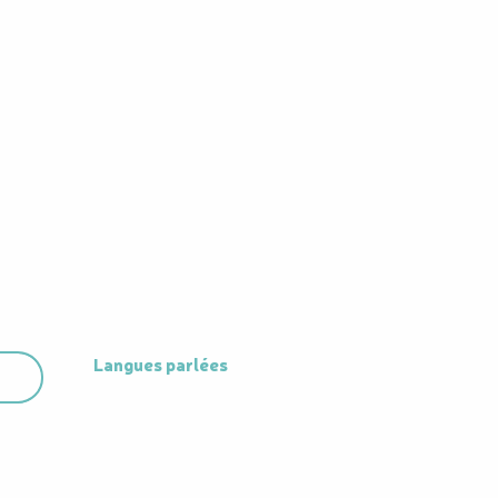
Langues parlées
Langues parlées