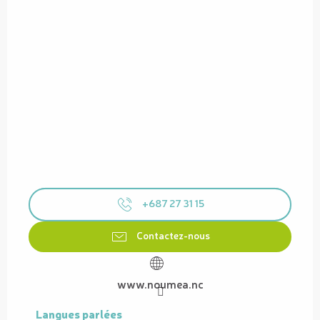
+687 27 31 15
Contactez-nous
www.noumea.nc
Langues parlées
Langues parlées