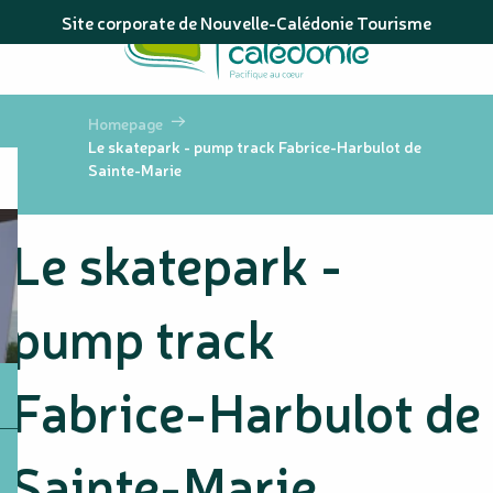
Aller
Site corporate de Nouvelle-Calédonie Tourisme
au
contenu
principal
Homepage
Le skatepark - pump track Fabrice-Harbulot de
Sainte-Marie
Le skatepark -
pump track
Fabrice-Harbulot de
Sainte-Marie