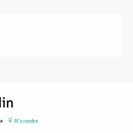
din
éa
M'y rendre