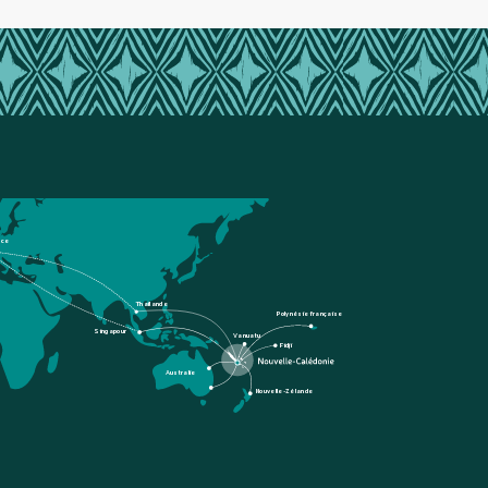
nce
Thaïlande
Polynésie française
Singapour
Vanuatu
Fidji
Australie
Nouvelle-Zélande